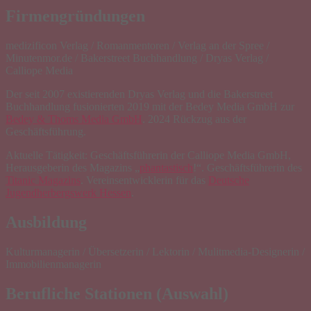
Firmengründungen
medizificon Verlag / Romanmentoren / Verlag an der Spree /
Minutenmor.de / Bakerstreet Buchhandlung / Dryas Verlag /
Calliope Media
Der seit 2007 existierenden Dryas Verlag und die Bakerstreet
Buchhandlung fusionierten 2019 mit der Bedey Media GmbH zur
Bedey & Thoms Media GmbH
. 2024 Rückzug aus der
Geschäftsführung.
Aktuelle Tätigkeit: Geschäftsführerin der Calliope Media GmbH,
Herausgeberin des Magazins „
phantastisch
!“. Geschäftsführerin des
Titanic Magazins
. Vereinsentwicklerin für das
Deutsche
Jugendherbergswerk Hessen
.
Ausbildung
Kulturmanagerin / Übersetzerin / Lektorin / Mulitmedia-Designerin /
Immobilienmanagerin
Berufliche Stationen (Auswahl)